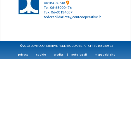
00184 ROMA
Tel: 06-68000476
Fax: 06-68134057
federsolidarieta@confcooperative.it
© 2026 CONFCOOPERATIVE FEDERSOLIDARIETA' - CF : 80156250583
privacy
|
cookie
|
credits
|
note legali
|
mappa del sito