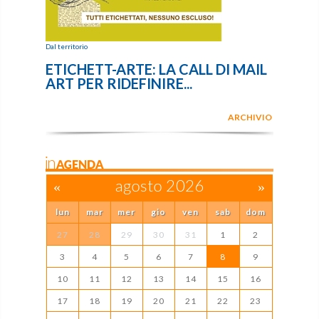
Dal territorio
ETICHETT-ARTE: LA CALL DI MAIL
ART PER RIDEFINIRE...
ARCHIVIO
inAGENDA
«
agosto 2026
»
lun
mar
mer
gio
ven
sab
dom
27
28
29
30
31
1
2
3
4
5
6
7
8
9
10
11
12
13
14
15
16
17
18
19
20
21
22
23