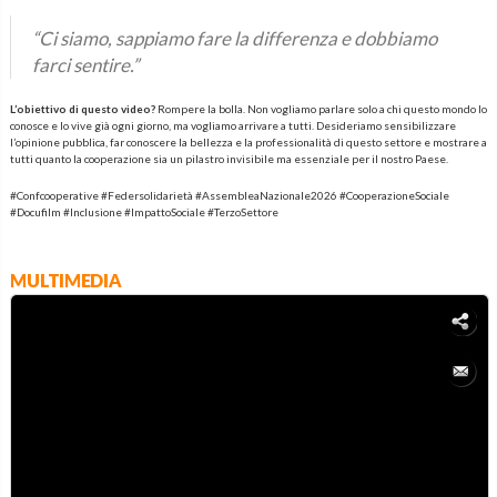
“Ci siamo, sappiamo fare la differenza e dobbiamo
farci sentire.”
L’obiettivo di questo video?
Rompere la bolla. Non vogliamo parlare solo a chi questo mondo lo
conosce e lo vive già ogni giorno, ma vogliamo arrivare a tutti. Desideriamo sensibilizzare
l’opinione pubblica, far conoscere la bellezza e la professionalità di questo settore e mostrare a
tutti quanto la cooperazione sia un pilastro invisibile ma essenziale per il nostro Paese.
#Confcooperative #Federsolidarietà #AssembleaNazionale2026 #CooperazioneSociale
#Docufilm #Inclusione #ImpattoSociale #TerzoSettore
MULTIMEDIA