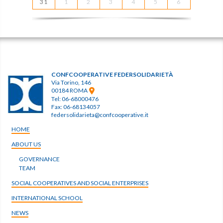
31
1
2
3
4
5
6
CONFCOOPERATIVE FEDERSOLIDARIETÀ
Via Torino, 146
00184 ROMA
Tel: 06-68000476
Fax: 06-68134057
federsolidarieta@confcooperative.it
HOME
ABOUT US
GOVERNANCE
TEAM
SOCIAL COOPERATIVES AND SOCIAL ENTERPRISES
INTERNATIONAL SCHOOL
NEWS