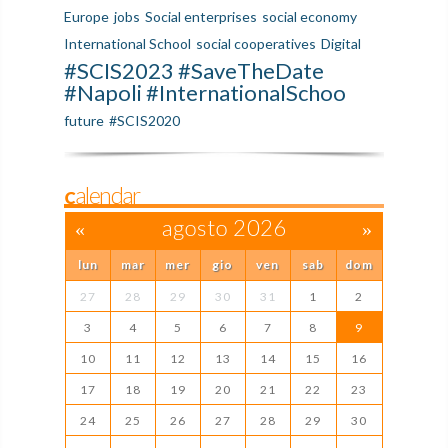
Europe
jobs
Social enterprises
social economy
International School
social cooperatives
Digital
#SCIS2023 #SaveTheDate
#Napoli #InternationalSchoo
future
#SCIS2020
Calendar
«
agosto 2026
»
lun
mar
mer
gio
ven
sab
dom
27
28
29
30
31
1
2
3
4
5
6
7
8
9
10
11
12
13
14
15
16
17
18
19
20
21
22
23
24
25
26
27
28
29
30