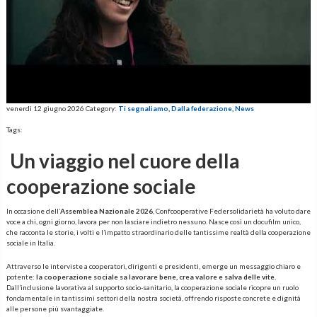
venerdì 12 giugno 2026
Category:
Ti segnaliamo
,
Dalla federazione
,
News
Tags:
Un viaggio nel cuore della
cooperazione sociale
In occasione dell’
Assemblea Nazionale 2026
, Confcooperative Federsolidarietà ha voluto dare
voce a chi, ogni giorno, lavora per non lasciare indietro nessuno. Nasce così un docufilm unico,
che racconta le storie, i volti e l’impatto straordinario delle tantissime realtà della cooperazione
sociale in Italia.
Attraverso le interviste a cooperatori, dirigenti e presidenti, emerge un messaggio chiaro e
potente:
la cooperazione sociale sa lavorare bene, crea valore e salva delle vite.
Dall’inclusione lavorativa al supporto socio-sanitario, la cooperazione sociale ricopre un ruolo
fondamentale in tantissimi settori della nostra società, offrendo risposte concrete e dignità
alle persone più svantaggiate.