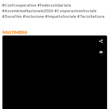
#Confcooperative #Federsolidarietà
#AssembleaNazionale2026 #CooperazioneSociale
#Docufilm #Inclusione #ImpattoSociale #TerzoSettore
iMULTIMEDIA