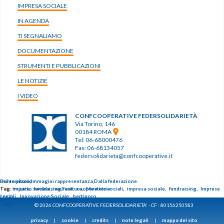
IMPRESA SOCIALE
IN AGENDA
TI SEGNALIAMO
DOCUMENTAZIONE
STRUMENTI E PUBBLICAZIONI
LE NOTIZIE
I VIDEO
CONFCOOPERATIVE FEDERSOLIDARIETÀ
Via Torino, 146
00184 ROMA
Tel: 06-68000476
Fax: 06-68134057
federsolidarieta@confcooperative.it
Primo piano,
Dal territorio
Immagini rappresentanza,
Dalla federazione
Tag:
Tag:
impatto sociale
musica
,
fundraising
,
welfare
,
cultura
,
cooperative sociali
,
Movietrio
,
impresa sociale
,
fundraising
,
Imprese
sociali
Leggi
,
Innovazione Sociale
,
bertinoro
Leggi
© 2026 CONFCOOPERATIVE FEDERSOLIDARIETA' - CF : 80156250583
privacy
|
cookie
|
credits
|
note legali
|
mappa del sito