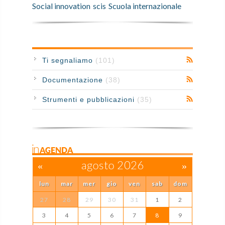
Social innovation
scis
Scuola internazionale
Ti segnaliamo
(101)
Documentazione
(38)
Strumenti e pubblicazioni
(35)
inAGENDA
«
agosto 2026
»
lun
mar
mer
gio
ven
sab
dom
27
28
29
30
31
1
2
3
4
5
6
7
8
9