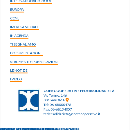
INTERNATIONAL SCHOOL
EUROPA
CCNL
IMPRESA SOCIALE
IN AGENDA
TI SEGNALIAMO
DOCUMENTAZIONE
STRUMENTI E PUBBLICAZIONI
LE NOTIZIE
I VIDEO
CONFCOOPERATIVE FEDERSOLIDARIETÀ
Via Torino, 146
00184 ROMA
Tel: 06-68000476
Fax: 06-68134057
federsolidarieta@confcooperative.it
Dalla federazione
Primo piano,
Primo piano,
Dalla federazione,
Dalla federazione,
Ti segnaliamo,
Immagini rappresentanza,
International School
International School
Dalla federazione,
Dalla federazione
CCNL