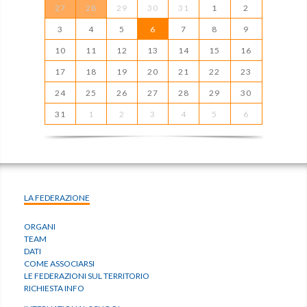
27
28
29
30
31
1
2
3
4
5
6
7
8
9
10
11
12
13
14
15
16
17
18
19
20
21
22
23
24
25
26
27
28
29
30
31
1
2
3
4
5
6
LA FEDERAZIONE
ORGANI
TEAM
DATI
COME ASSOCIARSI
LE FEDERAZIONI SUL TERRITORIO
RICHIESTA INFO