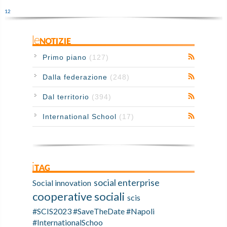
1
2
leNOTIZIE
Primo piano
(127)
Dalla federazione
(248)
Dal territorio
(394)
International School
(17)
iTAG
social enterprise
Social innovation
cooperative sociali
scis
#SCIS2023 #SaveTheDate #Napoli
#InternationalSchoo