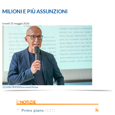
MILIONI E PIÙ ASSUNZIONI
lunedì 25 maggio 2026
1
2
3
4
5
6
7
8
9
10
Prossima
Ultima
leNOTIZIE
Primo piano
(127)