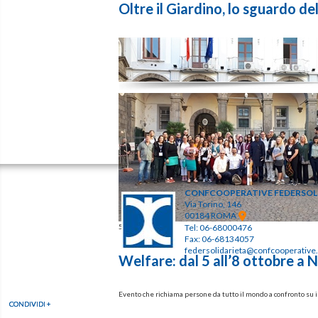
Oltre il Giardino, lo sguardo de
all
CONFCOOPERATIVE FEDERSOL
Via Torino, 146
00184 ROMA
5 ottobre 2023
Tel: 06-68000476
Fax: 06-68134057
federsolidarieta@confcooperative.
Welfare: dal 5 all’8 ottobre a Na
Evento che richiama persone da tutto il mondo a confronto su in
CONDIVIDI +
CONDIVIDI +