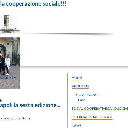
lla cooperazione sociale!!!
IDARIETÀ
HOME
ABOUT US
GOVERNANCE
TEAM
it
poli la sesta edizione...
SOCIAL COOPERATIVES AND SOCIAL
INTERNATIONAL SCHOOL
clusione, sostenibilità...
NEWS