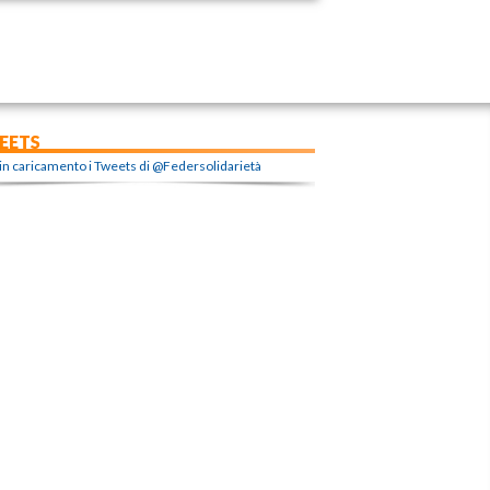
EETS
in caricamento i Tweets di @Federsolidarietà