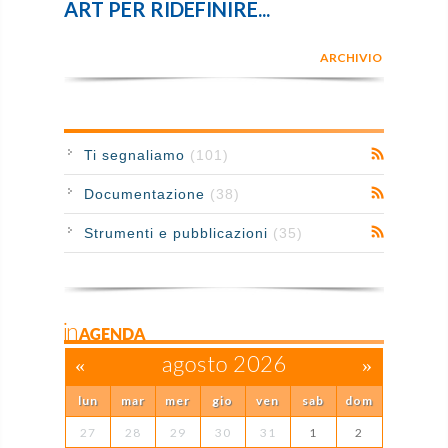
ART PER RIDEFINIRE...
ARCHIVIO
Ti segnaliamo
(101)
Documentazione
(38)
Strumenti e pubblicazioni
(35)
inAGENDA
«
agosto 2026
»
lun
mar
mer
gio
ven
sab
dom
27
28
29
30
31
1
2