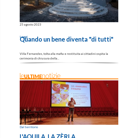
25 agosto 2023
Leggi
Leggi
Quando un bene diventa "di tutti"
Villa Fernandes, tolta alla mafia e restituita ai cittadini ospita la
cerimonia di chiusura della...
leULTIMEnotizie
Dal territorio
L'AQUILA, LA ZÈRLA