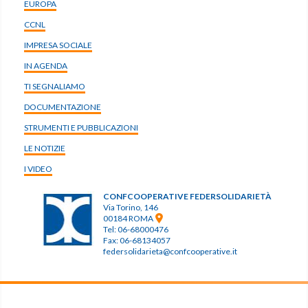
EUROPA
CCNL
IMPRESA SOCIALE
IN AGENDA
TI SEGNALIAMO
DOCUMENTAZIONE
STRUMENTI E PUBBLICAZIONI
LE NOTIZIE
I VIDEO
CONFCOOPERATIVE FEDERSOLIDARIETÀ
Via Torino, 146
00184 ROMA
Tel: 06-68000476
Fax: 06-68134057
federsolidarieta@confcooperative.it