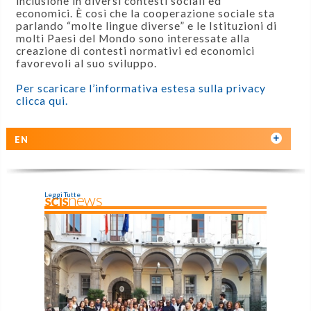
inclusione in diversi contesti sociali ed
economici. È così che la cooperazione sociale sta
parlando “molte lingue diverse” e le Istituzioni di
molti Paesi del Mondo sono interessate alla
creazione di contesti normativi ed economici
favorevoli al suo sviluppo.
Per scaricare l’informativa estesa sulla privacy
clicca qui.
EN
Leggi Tutte
SCISnews