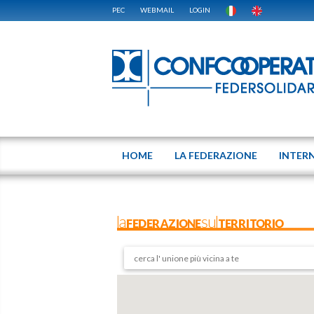
PEC
WEBMAIL
LOGIN
HOME
LA FEDERAZIONE
INTER
laFEDERAZIONEsulTERRITORIO