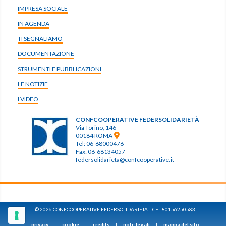
IMPRESA SOCIALE
IN AGENDA
TI SEGNALIAMO
DOCUMENTAZIONE
STRUMENTI E PUBBLICAZIONI
LE NOTIZIE
I VIDEO
CONFCOOPERATIVE FEDERSOLIDARIETÀ
Via Torino, 146
00184 ROMA
Tel: 06-68000476
Fax: 06-68134057
federsolidarieta@confcooperative.it
© 2026 CONFCOOPERATIVE FEDERSOLIDARIETA' - CF : 80156250583
privacy
|
cookie
|
credits
|
note legali
|
mappa del sito