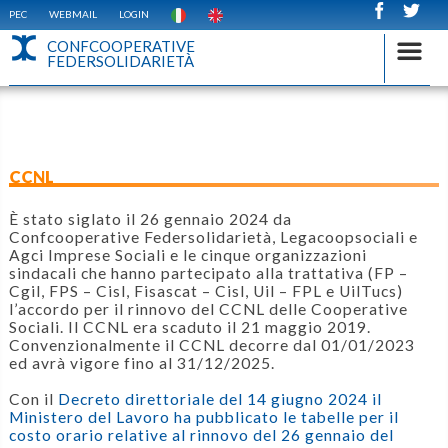
PEC
WEBMAIL
LOGIN
CONFCOOPERATIVE
FEDERSOLIDARIETÀ
CCNL
È stato siglato il 26 gennaio 2024 da
Confcooperative Federsolidarietà, Legacoopsociali e
Agci Imprese Sociali e le cinque organizzazioni
sindacali che hanno partecipato alla trattativa (FP –
Cgil, FPS – Cisl, Fisascat – Cisl, Uil – FPL e UilTucs)
l’accordo per il rinnovo del CCNL delle Cooperative
Sociali. Il CCNL era scaduto il 21 maggio 2019.
Convenzionalmente il CCNL decorre dal 01/01/2023
ed avrà vigore fino al 31/12/2025.
Con il
Decreto direttoriale del 14 giugno 2024 il
Ministero del Lavoro ha pubblicato le tabelle per il
costo orario relative al rinnovo del 26 gennaio del