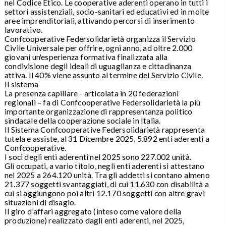
nel Codice Etico. Le cooperative aderenti operano in tutti i
settori assistenziali, socio-sanitari ed educativi ed in molte
aree imprenditoriali, attivando percorsi di inserimento
lavorativo.
Confcooperative Federsolidarietà organizza il Servizio
Civile Universale per offrire, ogni anno, ad oltre 2.000
giovani un'esperienza formativa finalizzata alla
condivisione degli ideali di uguaglianza e cittadinanza
attiva. Il 40% viene assunto al termine del Servizio Civile.
Il sistema
La presenza capillare - articolata in 20 federazioni
regionali – fa di Confcooperative Federsolidarietà la più
importante organizzazione di rappresentanza politico
sindacale della cooperazione sociale in Italia.
Il Sistema Confcooperative Federsolidarietà rappresenta
tutela e assiste, al 31 Dicembre 2025, 5.892 enti aderenti a
Confcooperative.
I soci degli enti aderenti nel 2025 sono 227.002 unità.
Gli occupati, a vario titolo, negli enti aderenti si attestano
nel 2025 a 264.120 unità. Tra gli addetti si contano almeno
21.377 soggetti svantaggiati, di cui 11.630 con disabilità a
cui si aggiungono poi altri 12.170 soggetti con altre gravi
situazioni di disagio.
Il giro d’affari aggregato (inteso come valore della
produzione) realizzato dagli enti aderenti, nel 2025,