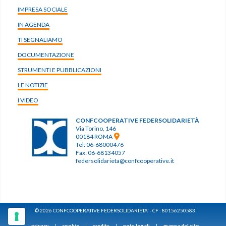
IMPRESA SOCIALE
IN AGENDA
TI SEGNALIAMO
DOCUMENTAZIONE
STRUMENTI E PUBBLICAZIONI
LE NOTIZIE
I VIDEO
CONFCOOPERATIVE FEDERSOLIDARIETÀ
Via Torino, 146
00184 ROMA
Tel: 06-68000476
Fax: 06-68134057
federsolidarieta@confcooperative.it
© 2026 CONFCOOPERATIVE FEDERSOLIDARIETA' - CF : 80156250583
privacy
|
cookie
|
credits
|
note legali
|
mappa del sito