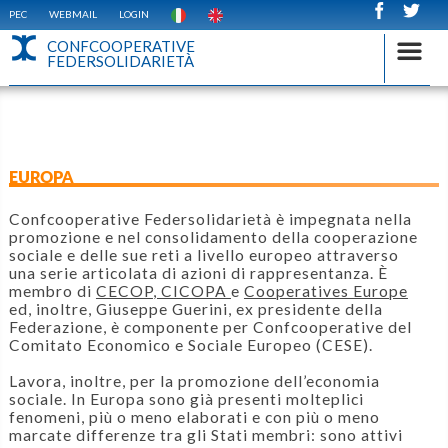
PEC
WEBMAIL
LOGIN
CONFCOOPERATIVE
FEDERSOLIDARIETÀ
EUROPA
Confcooperative Federsolidarietà è impegnata nella
promozione e nel consolidamento della cooperazione
sociale e delle sue reti a livello europeo attraverso
una serie articolata di azioni di rappresentanza. È
membro di
CECOP
,
CICOPA
e
Cooperatives Europe
ed, inoltre, Giuseppe Guerini, ex presidente della
Federazione, è componente per Confcooperative del
Comitato Economico e Sociale Europeo (CESE).
Lavora, inoltre, per la promozione dell’economia
sociale. In Europa sono già presenti molteplici
fenomeni, più o meno elaborati e con più o meno
marcate differenze tra gli Stati membri: sono attivi