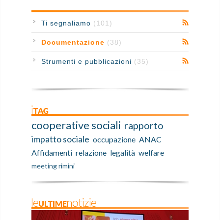
Ti segnaliamo
(101)
Documentazione
(38)
Strumenti e pubblicazioni
(35)
iTAG
cooperative sociali
rapporto
impatto sociale
occupazione
ANAC
Affidamenti
relazione
legalità
welfare
meeting rimini
leULTIMEnotizie