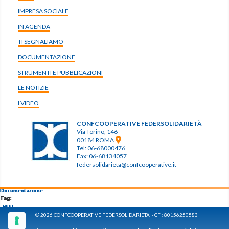
IMPRESA SOCIALE
IN AGENDA
TI SEGNALIAMO
DOCUMENTAZIONE
STRUMENTI E PUBBLICAZIONI
LE NOTIZIE
I VIDEO
CONFCOOPERATIVE FEDERSOLIDARIETÀ
Via Torino, 146
00184 ROMA
Tel: 06-68000476
Fax: 06-68134057
federsolidarieta@confcooperative.it
Documentazione
Documentazione
Documentazione
Documentazione
Documentazione
Tag:
Tag:
Tag:
Tag:
Tag:
Leggi
Leggi
Leggi
Leggi
Leggi
© 2026 CONFCOOPERATIVE FEDERSOLIDARIETA' - CF : 80156250583