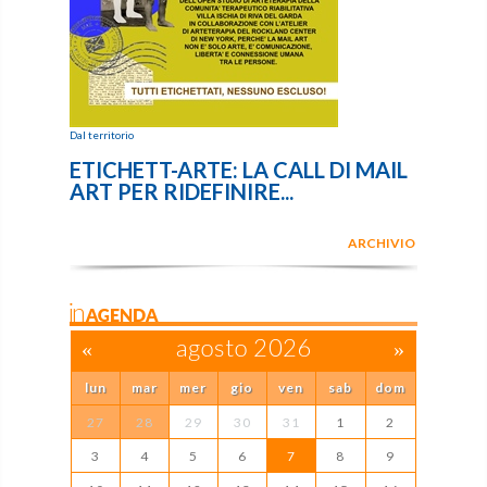
Dal territorio
ETICHETT-ARTE: LA CALL DI MAIL
ART PER RIDEFINIRE...
ARCHIVIO
inAGENDA
«
agosto 2026
»
lun
mar
mer
gio
ven
sab
dom
27
28
29
30
31
1
2
3
4
5
6
7
8
9