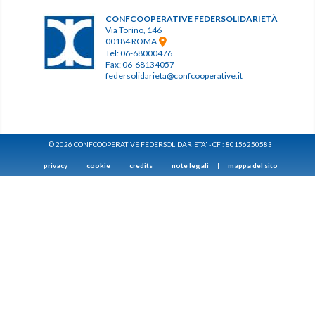
CONFCOOPERATIVE FEDERSOLIDARIETÀ
Via Torino, 146
00184 ROMA
Tel: 06-68000476
Fax: 06-68134057
federsolidarieta@confcooperative.it
© 2026 CONFCOOPERATIVE FEDERSOLIDARIETA' - CF : 80156250583
privacy
|
cookie
|
credits
|
note legali
|
mappa del sito