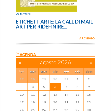
Dal territorio
ETICHETT-ARTE: LA CALL DI MAIL
ART PER RIDEFINIRE...
ARCHIVIO
inAGENDA
«
agosto 2026
»
lun
mar
mer
gio
ven
sab
dom
27
28
29
30
31
1
2
3
4
5
6
7
8
9
10
11
12
13
14
15
16
17
18
19
20
21
22
23
24
25
26
27
28
29
30