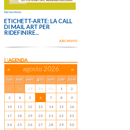
Dal territorio
ETICHETT-ARTE: LA CALL
DI MAIL ART PER
RIDEFINIRE...
ARCHIVIO
inAGENDA
«
agosto 2026
»
lun
mar
mer
gio
ven
sab
dom
27
28
29
30
31
1
2
3
4
5
6
7
8
9
10
11
12
13
14
15
16
17
18
19
20
21
22
23
24
25
26
27
28
29
30