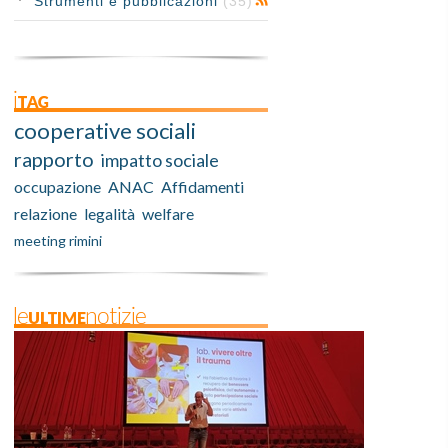
Strumenti e pubblicazioni
(35)
iTAG
cooperative sociali
rapporto
impatto sociale
occupazione
ANAC
Affidamenti
relazione
legalità
welfare
meeting rimini
leULTIMEnotizie