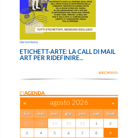
Dal territorio
ETICHETT-ARTE: LA CALL DI MAIL
ART PER RIDEFINIRE...
ARCHIVIO
inAGENDA
«
agosto 2026
»
lun
mar
mer
gio
ven
sab
dom
27
28
29
30
31
1
2
3
4
5
6
7
8
9