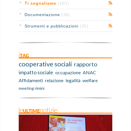
Ti segnaliamo
(101)
Documentazione
(38)
Strumenti e pubblicazioni
(35)
iTAG
cooperative sociali
rapporto
impatto sociale
occupazione
ANAC
Affidamenti
relazione
legalità
welfare
meeting rimini
leULTIMEnotizie