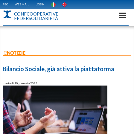
PEC
WEBMAIL
LOGIN
CONFCOOPERATIVE
FEDERSOLIDARIETÀ
leNOTIZIE
Bilancio Sociale, già attiva la piattaforma
martedì 10 gennaio 2023