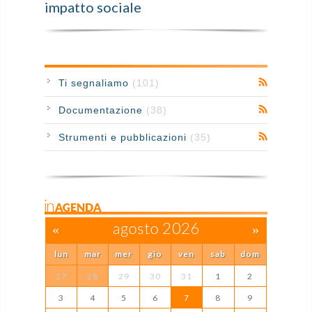
impatto sociale
Ti segnaliamo
(101)
Documentazione
(38)
Strumenti e pubblicazioni
(35)
inAGENDA
«
agosto 2026
»
lun
mar
mer
gio
ven
sab
dom
27
28
29
30
31
1
2
3
4
5
6
7
8
9