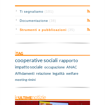
Ti segnaliamo
(101)
Documentazione
(38)
Strumenti e pubblicazioni
(35)
iTAG
cooperative sociali
rapporto
impatto sociale
occupazione
ANAC
Affidamenti
relazione
legalità
welfare
meeting rimini
leULTIMEnotizie