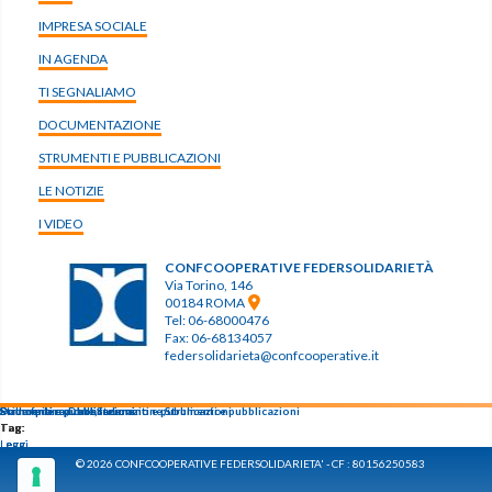
IMPRESA SOCIALE
IN AGENDA
TI SEGNALIAMO
DOCUMENTAZIONE
STRUMENTI E PUBBLICAZIONI
LE NOTIZIE
I VIDEO
CONFCOOPERATIVE FEDERSOLIDARIETÀ
Via Torino, 146
00184 ROMA
Tel: 06-68000476
Fax: 06-68134057
federsolidarieta@confcooperative.it
Primo piano,
Strumenti e pubblicazioni
Strumenti e pubblicazioni
Dalla federazione,
Strumenti e pubblicazioni
Dalla federazione,
Strumenti e pubblicazioni
Strumenti e pubblicazioni
Tag:
Tag:
Tag:
Tag:
Tag:
Leggi
Leggi
Leggi
Leggi
Leggi
© 2026 CONFCOOPERATIVE FEDERSOLIDARIETA' - CF : 80156250583