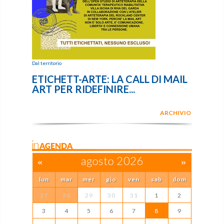
Dal territorio
ETICHETT-ARTE: LA CALL DI MAIL
ART PER RIDEFINIRE...
ARCHIVIO
inAGENDA
«
agosto 2026
»
lun
mar
mer
gio
ven
sab
dom
27
28
29
30
31
1
2
3
4
5
6
7
8
9