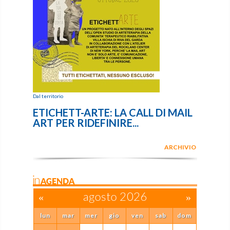
Dal territorio
ETICHETT-ARTE: LA CALL DI MAIL
ART PER RIDEFINIRE...
ARCHIVIO
inAGENDA
«
agosto 2026
»
lun
mar
mer
gio
ven
sab
dom