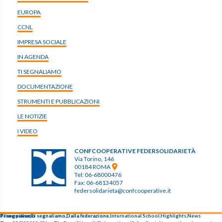
EUROPA
CCNL
IMPRESA SOCIALE
IN AGENDA
TI SEGNALIAMO
DOCUMENTAZIONE
STRUMENTI E PUBBLICAZIONI
LE NOTIZIE
I VIDEO
CONFCOOPERATIVE FEDERSOLIDARIETÀ
Via Torino, 146
00184 ROMA
Tel: 06-68000476
Fax: 06-68134057
federsolidarieta@confcooperative.it
Primo piano,
Primo piano,
Ti segnaliamo
Ti segnaliamo
Ti segnaliamo
Ti segnaliamo,
Ti segnaliamo,
Dalla federazione,
Dalla federazione
International School,
Highlights,
News