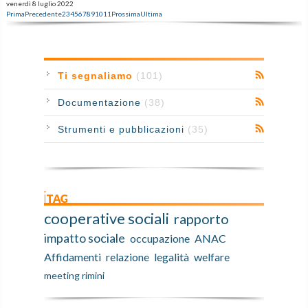
venerdì 8 luglio 2022
Prima
Precedente
2
3
4
5
6
7
8
9
10
11
Prossima
Ultima
Ti segnaliamo
(101)
Documentazione
(38)
Strumenti e pubblicazioni
(35)
iTAG
cooperative sociali
rapporto
impatto sociale
occupazione
ANAC
Affidamenti
relazione
legalità
welfare
meeting rimini